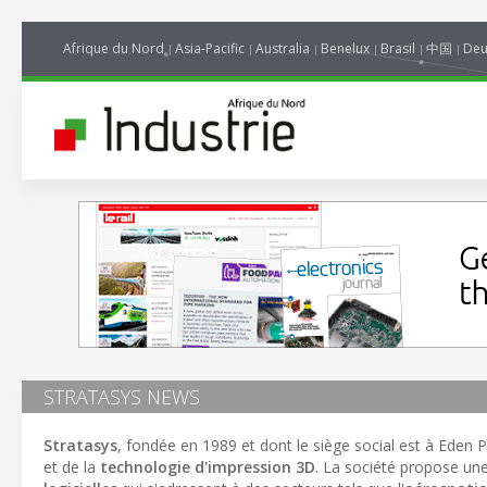
Afrique du Nord
Asia-Pacific
Australia
Benelux
Brasil
中国
Deu
STRATASYS NEWS
Stratasys
, fondée en 1989 et dont le siège social est à Eden P
et de la
technologie d'impression 3D
. La société propose u