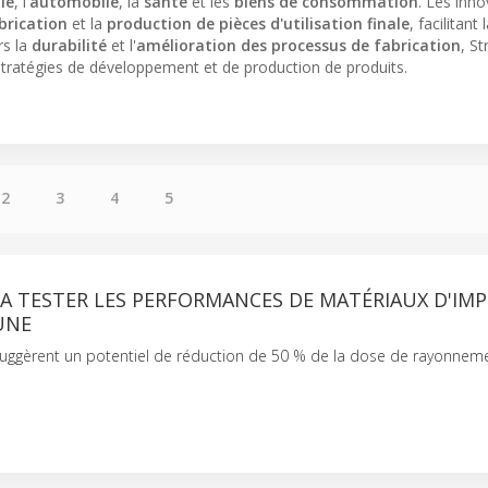
le
, l'
automobile
, la
santé
et les
biens de consommation
. Les inn
brication
et la
production de pièces d'utilisation finale
, facilitant 
rs la
durabilité
et l'
amélioration des processus de fabrication
, St
tratégies de développement et de production de produits.
2
3
4
5
A TESTER LES PERFORMANCES DE MATÉRIAUX D'IM
UNE
 suggèrent un potentiel de réduction de 50 % de la dose de rayonneme