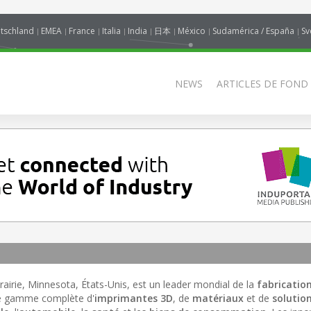
tschland
EMEA
France
Italia
India
日本
México
Sudamérica / España
Sv
NEWS
ARTICLES DE FOND
rairie, Minnesota, États-Unis, est un leader mondial de la
fabrication
ne gamme complète d'
imprimantes 3D
, de
matériaux
et de
solutio