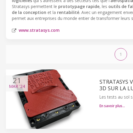
logicielles
qui s'adressent à des secteurs tels que l'
aérospatia
Stratasys permettent le
prototypage rapide
, les
outils de fa
de la conception
et la
rentabilité
. Avec un engagement enve
permet aux entreprises du monde entier de transformer leurs s
www.stratasys.com
1
21
STRATASYS V
MAR
'24
3D SUR LA L
Les tests au sol
En savoir plus…