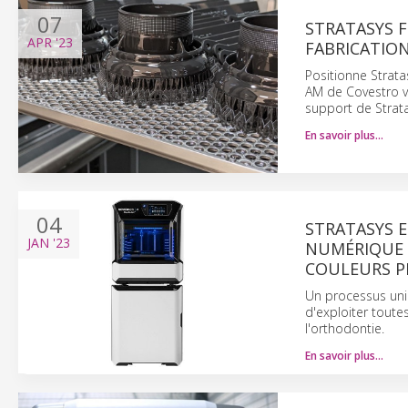
07
STRATASYS F
APR
'23
FABRICATION
Positionne Strata
AM de Covestro vi
support de Strata
En savoir plus…
04
STRATASYS 
JAN
'23
NUMÉRIQUE 
COULEURS P
Un processus uniq
d'exploiter toute
l'orthodontie.
En savoir plus…