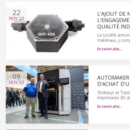
22
L'AJOUT DE
NOV
'23
L'ENGAGEME
QUALITÉ IND
La société annon
matériaux, y comp
En savoir plus…
09
AUTOMAKER 
NOV
'23
D'ACHAT D'U
Stratasys et Toyo
imprimante 3D de
En savoir plus…