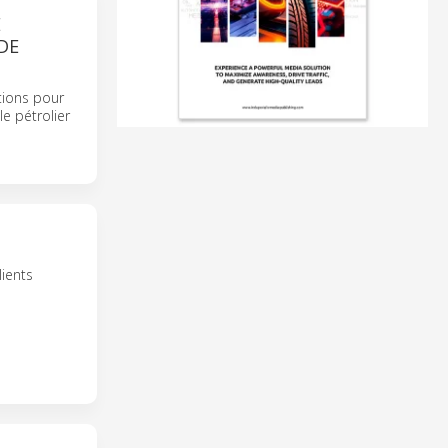
E
DE
tions pour
le pétrolier
ients