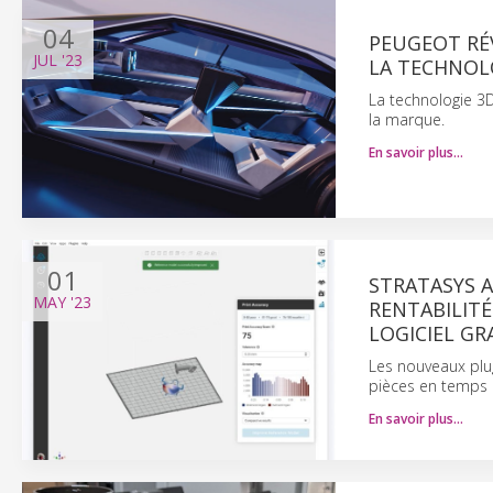
04
PEUGEOT RÉV
JUL
'23
LA TECHNOL
La technologie 3D
la marque.
En savoir plus…
01
STRATASYS 
MAY
'23
RENTABILITÉ
LOGICIEL GR
Les nouveaux plug
pièces en temps ré
En savoir plus…