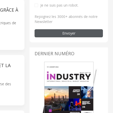
Je ne suis pas un robot.
 GRÂCE À
Rejoignez les 3000+ abonnés de notre
Newsletter
triques de
Envoyer
DERNIER NUMÉRO
ET LA
yse des