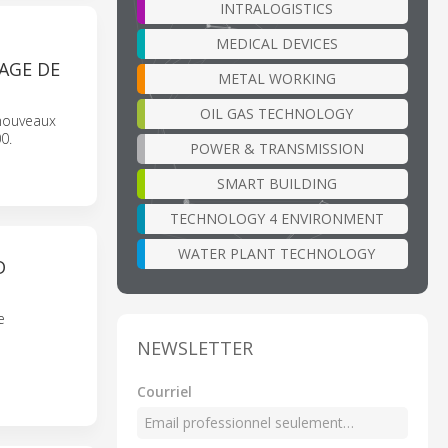
INTRALOGISTICS
MEDICAL DEVICES
AGE DE
METAL WORKING
OIL GAS TECHNOLOGY
 nouveaux
0.
POWER & TRANSMISSION
SMART BUILDING
TECHNOLOGY 4 ENVIRONMENT
WATER PLANT TECHNOLOGY
D
e
NEWSLETTER
Courriel