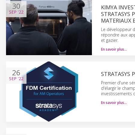
30
KIMYA INVES
SEP
'22
STRATASYS 
MATERIAUX E
Le développeur de
répondre aux appli
et gazier.
En savoir plus…
26
STRATASYS 
SEP
'22
Premier d'une sér
d'élargir le champ
investissements d
En savoir plus…