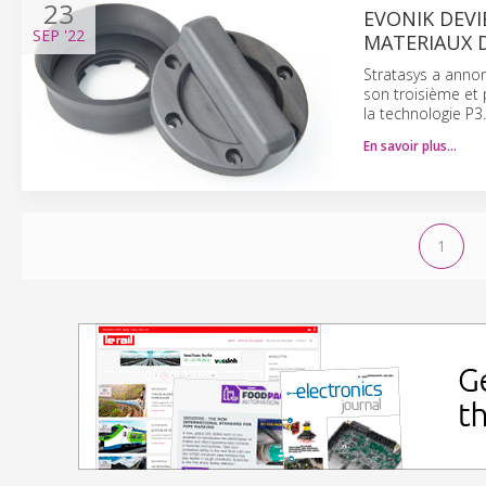
23
EVONIK DEVI
SEP
'22
MATERIAUX D
Stratasys a annon
son troisième et 
la technologie P3.
En savoir plus…
1