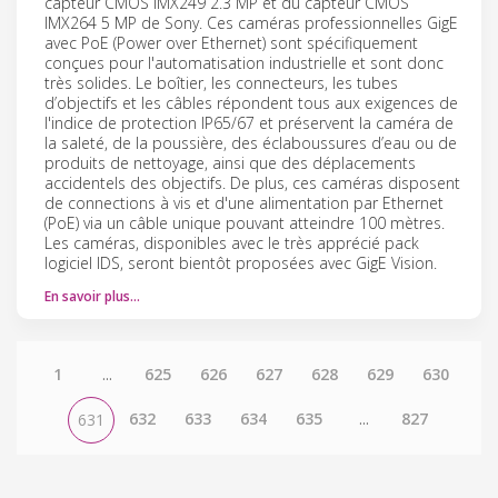
capteur CMOS IMX249 2.3 MP et du capteur CMOS
IMX264 5 MP de Sony. Ces caméras professionnelles GigE
avec PoE (Power over Ethernet) sont spécifiquement
conçues pour l'automatisation industrielle et sont donc
très solides. Le boîtier, les connecteurs, les tubes
d’objectifs et les câbles répondent tous aux exigences de
l'indice de protection IP65/67 et préservent la caméra de
la saleté, de la poussière, des éclaboussures d’eau ou de
produits de nettoyage, ainsi que des déplacements
accidentels des objectifs. De plus, ces caméras disposent
de connections à vis et d'une alimentation par Ethernet
(PoE) via un câble unique pouvant atteindre 100 mètres.
Les caméras, disponibles avec le très apprécié pack
logiciel IDS, seront bientôt proposées avec GigE Vision.
En savoir plus…
1
...
625
626
627
628
629
630
632
633
634
635
...
827
631