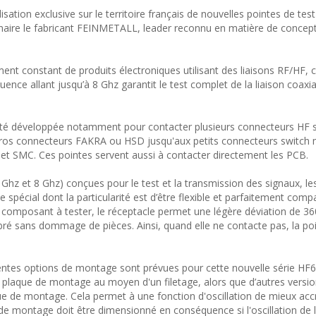
tion exclusive sur le territoire français de nouvelles pointes de tes
naire le fabricant FEINMETALL, leader reconnu en matière de concep
t constant de produits électroniques utilisant des liaisons RF/HF, c
nce allant jusqu’à 8 Ghz garantit le test complet de la liaison coaxia
té développée notamment pour contacter plusieurs connecteurs HF 
 gros connecteurs FAKRA ou HSD jusqu'aux petits connecteurs switch
 SMC. Ces pointes servent aussi à contacter directement les PCB.
 Ghz et 8 Ghz) conçues pour le test et la transmission des signaux, le
 spécial dont la particularité est d’être flexible et parfaitement compa
 du composant à tester, le réceptacle permet une légère déviation de 3
ilibré sans dommage de pièces. Ainsi, quand elle ne contacte pas, la po
rentes options de montage sont prévues pour cette nouvelle série HF6
a plaque de montage au moyen d'un filetage, alors que d’autres versi
que de montage. Cela permet à une fonction d'oscillation de mieux acc
 de montage doit être dimensionné en conséquence si l'oscillation de 