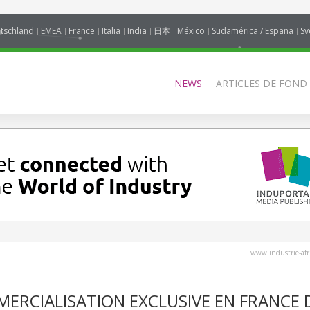
tschland
EMEA
France
Italia
India
日本
México
Sudamérica / España
Sv
NEWS
ARTICLES DE FOND
www.industrie-af
RCIALISATION EXCLUSIVE EN FRANCE 