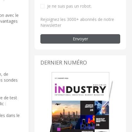
Je ne suis pas un robot.
on avec le
Rejoignez les 3000+ abonnés de notre
avantages
Newsletter
Envoyer
DERNIER NUMÉRO
e, de
les sondes
e de test
ic :
les dans le