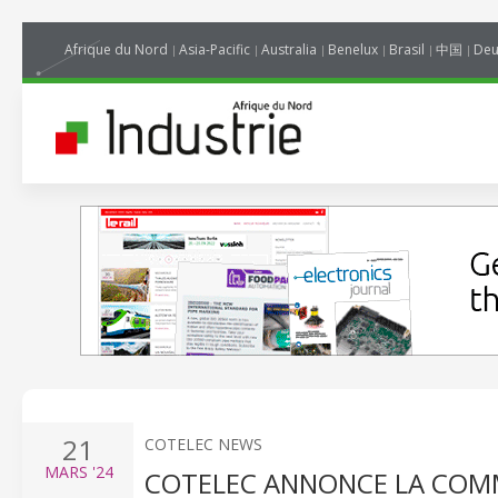
Afrique du Nord
Asia-Pacific
Australia
Benelux
Brasil
中国
Deu
21
COTELEC NEWS
MARS
'24
COTELEC ANNONCE LA COMME