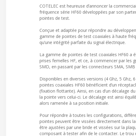
COTELEC est heureuse d’annoncer la commercialisa
fréquence série HF60 développées par son parte
pointes de test.
Conçue et adaptée pour répondre au développemen
gamme de pointes de test coaxiales à haute fréque
qu’une intégrité parfaite du signal électrique.
La gamme de pointes de test coaxiales HF60 a é
prises femelles HF, et ce, à commencer par les
SMD, en passant par les connecteurs SMA, SMB et
Disponibles en diverses versions (4 Ghz, 5 Ghz, 6
pointes coaxiales HF60 bénéficient d’un réceptacle
(fixation flottante). Ainsi, en cas d’un décalage
la pointe vers celui-ci. Le décalage est ainsi équ
alors ramenée à sa position initiale.
Pour répondre à toutes les configurations, diffé
pointes peuvent être vissées directement dans l
être ajustées par une bride et vissées sur la pla
composant à tester afin de le contacter. Le trou