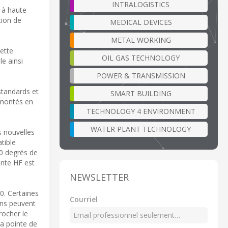
INTRALOGISTICS
t à haute
tion de
MEDICAL DEVICES
METAL WORKING
ette
OIL GAS TECHNOLOGY
le ainsi
POWER & TRANSMISSION
standards et
SMART BUILDING
 montés en
TECHNOLOGY 4 ENVIRONMENT
WATER PLANT TECHNOLOGY
s nouvelles
tible
60 degrés de
inte HF est
NEWSLETTER
0. Certaines
Courriel
ons peuvent
rocher le
la pointe de