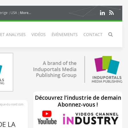
erige
USA
More...
 ET ANALYSES
VIDÉOS
ÉVÉNEMENTS
CONTACT
Découvrez l’industrie de demain
Abonnez-vous !
rique-du-nord.com
DE LA