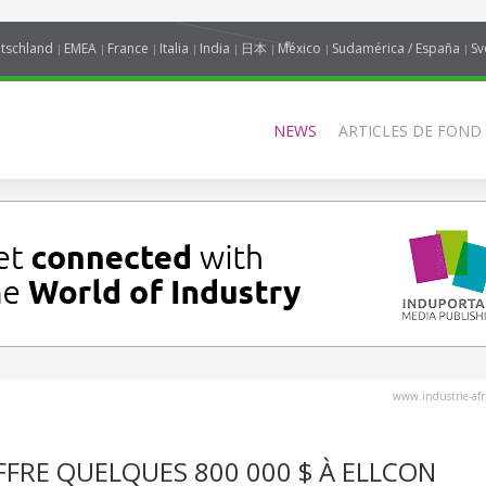
tschland
EMEA
France
Italia
India
日本
México
Sudamérica / España
Sv
NEWS
ARTICLES DE FOND
www.industrie-af
FFRE QUELQUES 800 000 $ À ELLCON