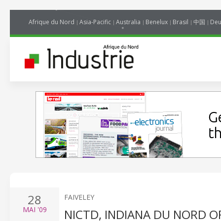
Afrique du Nord
Asia-Pacific
Australia
Benelux
Brasil
中国
Deu
28
FAIVELEY
MAI
'09
NICTD, INDIANA DU NORD O