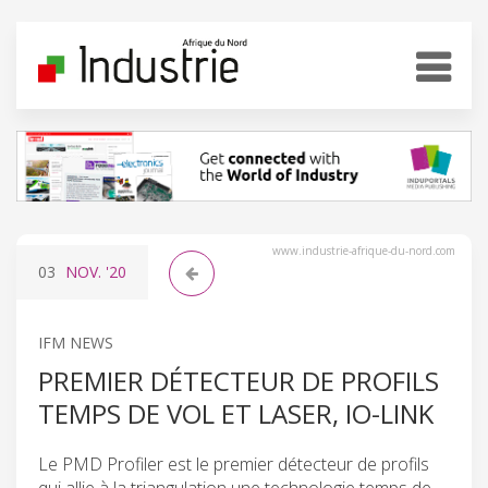
www.industrie-afrique-du-nord.com
03
NOV.
'20
IFM NEWS
PREMIER DÉTECTEUR DE PROFILS
TEMPS DE VOL ET LASER, IO-LINK
Le PMD Profiler est le premier détecteur de profils
qui allie à la triangulation une technologie temps de