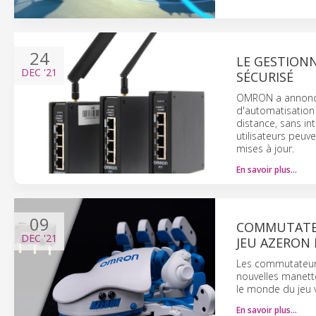
24
LE GESTIONN
DEC
'21
SÉCURISÉ
OMRON a annoncé 
d'automatisation 
distance, sans in
utilisateurs peuve
mises à jour.
En savoir plus…
09
COMMUTATEU
DEC
'21
JEU AZERON
Les commutateurs
nouvelles manette
le monde du jeu 
En savoir plus…