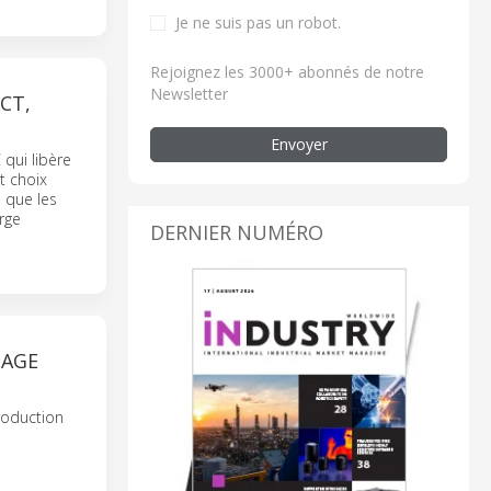
Je ne suis pas un robot.
Rejoignez les 3000+ abonnés de notre
Newsletter
CT,
Envoyer
qui libère
t choix
 que les
rge
DERNIER NUMÉRO
DAGE
roduction