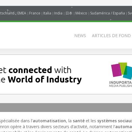
tschland
EMEA
France
Italia
India
日本
México
Sudamérica / España
Sv
NEWS
ARTICLES DE FOND
pécialisée dans l'
automatisation
, la
santé
et les
systèmes sociau
mron opère à travers divers secteurs d'activité, notamment l'
automat