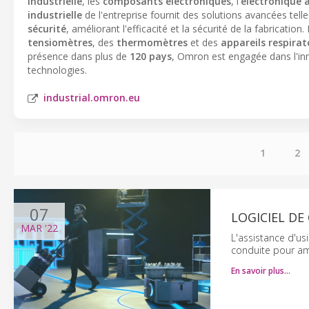
industrielle
, les
composants électroniques
, l'
électronique 
industrielle
de l'entreprise fournit des solutions avancées tel
sécurité
, améliorant l'efficacité et la sécurité de la fabrication
tensiomètres
, des
thermomètres
et des
appareils respirat
présence dans plus de
120 pays
, Omron est engagée dans l'inn
technologies.
industrial.omron.eu
1
2
07
LOGICIEL DE
MAR
'22
L'assistance d'usi
conduite pour amél
En savoir plus…