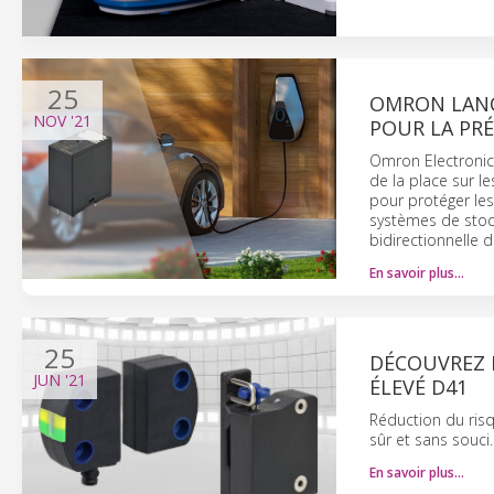
25
OMRON LANC
NOV
'21
POUR LA PR
Omron Electronic 
de la place sur l
pour protéger les
systèmes de stoc
bidirectionnelle d
En savoir plus…
25
DÉCOUVREZ 
JUN
'21
ÉLEVÉ D41
Réduction du risq
sûr et sans souci.
En savoir plus…