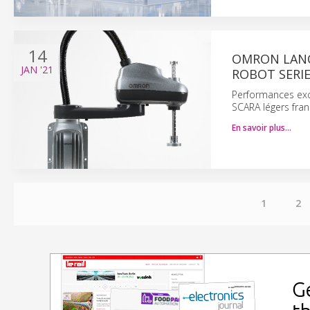
14
OMRON LANCE
JAN
'21
ROBOT SERI
Performances exce
SCARA légers fran
En savoir plus…
1
2