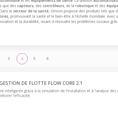
automobile
et les
équipements de santé
. La division
automatisat
les que des
capteurs
, des
contrôleurs
, de la
robotique
et des
équip
. Dans le
secteur de la santé
, Omron propose des produits tels que 
oires
, promouvant la santé et le bien-être à l'échelle mondiale. Avec 
ovation et la durabilité, visant à résoudre les problèmes sociaux grâc
3
5
6
4
 GESTION DE FLOTTE FLOW CORE 2.1
ne intelligente grâce à la simulation de l'installation et à l'analyse d
iorer l'efficacité.