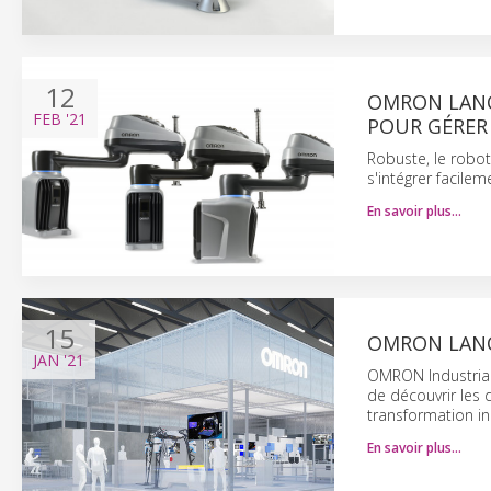
12
OMRON LANC
FEB
'21
POUR GÉRER
Robuste, le robot
s'intégrer facilem
En savoir plus…
15
OMRON LANCE
JAN
'21
OMRON Industrial 
de découvrir les 
transformation ind
En savoir plus…