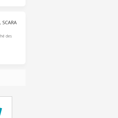
L SCARA
ché des