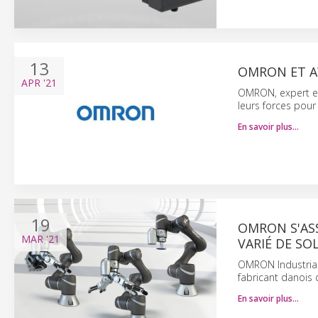
13
OMRON ET A
APR
'21
OMRON, expert en 
leurs forces pou
En savoir plus…
19
OMRON S'AS
MAR
'21
VARIÉ DE S
OMRON Industrial
fabricant danois d
En savoir plus…