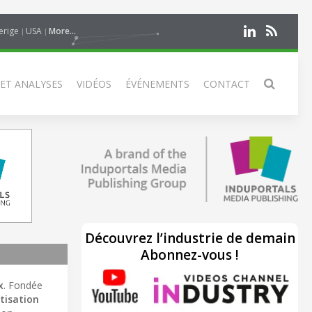
erige
USA
More...
 ET ANALYSES
VIDÉOS
ÉVÉNEMENTS
CONTACT
Découvrez l’industrie de demain
Abonnez-vous !
x
. Fondée
isation