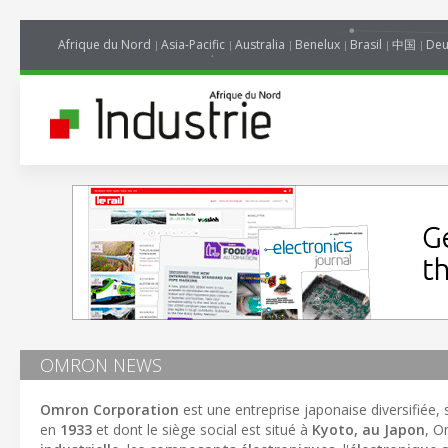
Afrique du Nord
Asia-Pacific
Australia
Benelux
Brasil
中国
Deu
OMRON NEWS
Omron Corporation
est une entreprise japonaise diversifiée, s
en
1933
et dont le siège social est situé à
Kyoto, au Japon
, O