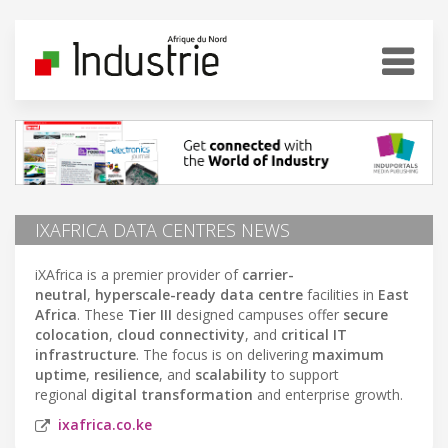
IXAFRICA DATA CENTRES NEWS
iXAfrica is a premier provider of
carrier-
neutral
,
hyperscale-ready data centre
facilities in
East
Africa
. These
Tier III
designed campuses offer
secure
colocation
,
cloud connectivity
, and
critical IT
infrastructure
. The focus is on delivering
maximum
uptime
,
resilience
, and
scalability
to support
regional
digital transformation
and enterprise growth.
ixafrica.co.ke